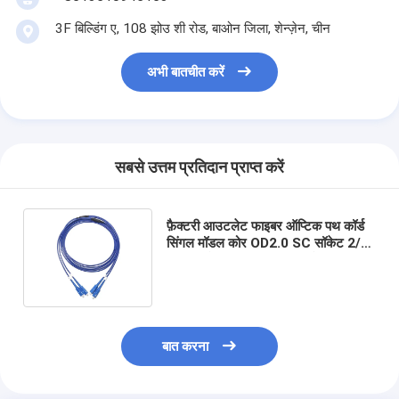
3F बिल्डिंग ए, 108 झोउ शी रोड, बाओन जिला, शेन्ज़ेन, चीन
अभी बातचीत करें
सबसे उत्तम प्रतिदान प्राप्त करें
फ़ैक्टरी आउटलेट फाइबर ऑप्टिक पथ कॉर्ड
सिंगल मॉडल कोर OD2.0 SC सॉकेट 2/2
मिनिटर कैमरा परीक्षण उपकरण के लिए:
बात करना