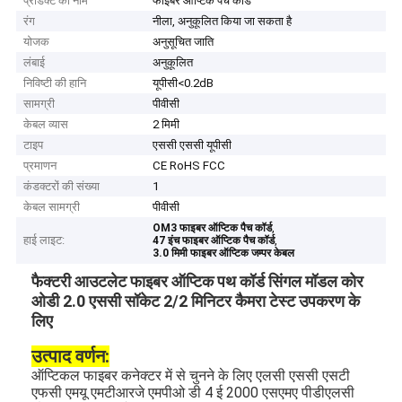
प्रोडक्ट का नाम
फाइबर ऑप्टिक पैच कॉर्ड
रंग
नीला, अनुकूलित किया जा सकता है
योजक
अनुसूचित जाति
लंबाई
अनुकूलित
निविष्टी की हानि
यूपीसी<0.2dB
सामग्री
पीवीसी
केबल व्यास
2 मिमी
टाइप
एससी एससी यूपीसी
प्रमाणन
CE RoHS FCC
कंडक्टरों की संख्या
1
केबल सामग्री
पीवीसी
,
OM3 फाइबर ऑप्टिक पैच कॉर्ड
हाई लाइट:
,
47 इंच फाइबर ऑप्टिक पैच कॉर्ड
3.0 मिमी फाइबर ऑप्टिक जम्पर केबल
फैक्टरी आउटलेट फाइबर ऑप्टिक पथ कॉर्ड सिंगल मॉडल कोर
ओडी 2.0 एससी सॉकेट 2/2 मिनिटर कैमरा टेस्ट उपकरण के
लिए
उत्पाद वर्णन:
ऑप्टिकल फाइबर कनेक्टर में से चुनने के लिए एलसी एससी एसटी
एफसी एमयू एमटीआरजे एमपीओ डी 4 ई 2000 एसएमए पीडीएलसी