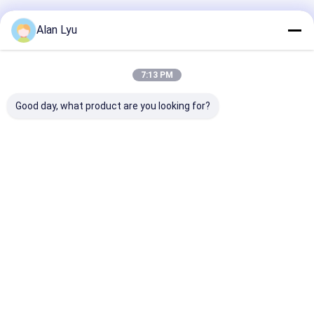
अनुशंसित उत्पाद
Alan Lyu
7:13 PM
Good day, what product are you looking for?
डेटा सेंटर और दूरसंचार
LC-LC Duplex Fiber
LC-LC Duplex 
अनुप्रयोगों के लिए उपयुक्त
Patch Cable Single
Patch Cable Si
मल्टीमोड फाइबर ऑप्टिक पैच
Mode LC/UPC to
Mode LC/UPC 
कॉर्ड केबल एससी से एलसी
LC/UPC Optical Fiber
LC/UPC Optica
कनेक्टर
Patch Cord
Patch Cord
सबसे अच्छी कीमत
सबसे अच्छी कीमत
सबसे अच्छी 
होम
हमारे बारे में
हमसे संपर्क करें
Desktop Site
साइटमैप
गोपनीयता नीति
गुणवत्ता
एमटीपी एमपीओ फाइबर पैच केबल
चीन का कारखाना.Copyright © 2026
ShenZhen Ruiara Co., Ltd. All Rights Reserved.