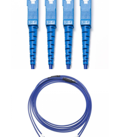
फैक्टरी यात्रा
गुणवत्ता नियंत्रण
हमसे संपर्क करें
समाचार
सभी मामलों
Blog
अभी बातचीत करें
एमटीपी एमपीओ फाइबर पैच केबल
फाइबर ऑप्टिक पैच केबल