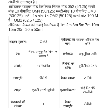
ओडीसी एनएसएन है।
ऑप्टिकल फाइबर मोड वैकल्पिक सिंगल-मोड 052 (9/125) मल्टी-
मोड 10 गीगाबिट OM4 (50/125) मल्टी-मोड 10 गीगाबिट OM3
(50/125) मल्टी-मोड गीगाबिट OM2 (50125) मल्टी-मोड 100 M
है। OM1 (62.5 / 125)।
ऑप्टिकल केबल की लंबाई वैकल्पिक है 1m 2m 3m 5m 7m 10m
15m 20m 30m 50m।
प्रोडक्ट का
फाइबर ऑप्टिक पैच
फाइबर प्रकार:
OM3
नाम:
कॉर्ड
नीला, अनुकूलित किया जा
रंग:
कनेक्टर:
अनुसूचित जाति
सकता है
निविष्टी की
लंबाई:
स्वनिर्धारित
यूपीसी<0.2dB
हानि:
सामग्री:
पीवीसी
केबल व्यास:
2 मिमी
सीई RoHS
टाइप:
एससी एससी यूपीसी
प्रमाणीकरण:
एफसीसी
कंडक्टरों की
केबल
पीवीसी
1
संख्या:
सामग्री: