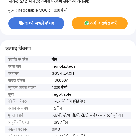
सॉकेट 2/2 मिनिटर कैमरा परीक्षण उपकरण के लिए:
मूल्य：negotiable
MOQ：1000 पीसी
सबसे अच्छी कीमत
अभी बातचीत करें
उत्पाद विवरण
उत्पत्ति के प्लेस
चीन
ब्रांड नाम
monoluxtecs
प्रमाणन
SGS/REACH
मॉडल संख्या
TS00807
न्यूनतम आदेश मात्रा
1000 पीसी
मूल्य
negotiable
पैकेजिंग विवरण
कस्टम पैकेजिंग (पीई बैग)
प्रसव के समय
15 दिन
भुगतान शर्तें
एल/सी, डी/ए, डी/पी, टी/टी, मनीग्राम, वेस्टर्न यूनियन
आपूर्ति की क्षमता
10W / दिन
फाइबर प्रकार
OM3