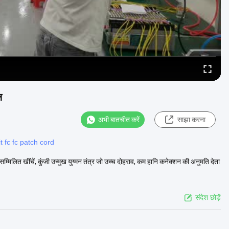
ल
अभी बातचीत करें
साझा करना
t fc fc patch cord
्मिलित खींचें, कुंजी उन्मुख युग्मन तंत्र जो उच्च दोहराव, कम हानि कनेक्शन की अनुमति देता
संदेश छोड़ें