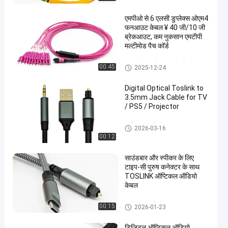
एमपीओ से 6 एलसी डुप्लेक्स ओएम4
फनआउट केबल ¥ 40 जी/10 जी
ब्रेकआउट, कम नुकसान एमटीपी
मल्टीमोड पैच कॉर्ड
एमटीपी एमपीओ फाइबर पैच केबल
00:45
2025-12-24
Digital Optical Toslink to
3.5mm Jack Cable for TV
/ PS5 / Projector
ऑप्टिकल ऑडियो एडाप्टर
2026-03-16
00:12
साउंडबार और स्पीकर के लिए
टाइप-सी पुरुष कनेक्टर के साथ
TOSLINK ऑप्टिकल ऑडियो
केबल
ऑप्टिकल ऑडियो एडाप्टर
00:15
2026-01-23
डिजिटल ऑप्टिकल ऑडियो