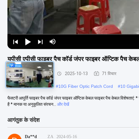
यूपीसी एपीसी फाइबर पैच कॉर्ड जंपर फाइबर ऑप्टिक पैच केब
फाइबर ऑप्टिक पैच केबल
2025-10-13
71 विचार
#
OM3 fc fc patch cord
#
10G Fiber Optic Patch Cord
#
10 Gigabi
फैक्टरी आपूर्ति फाइबर पैच कॉर्ड जंपर फाइबर ऑप्टिक केबल फाइबर पैच केबल विशेषताएं: * सम
है * मानक या अनुकूलित संरचन...
और देखें
आगंतुक के संदेश
Da**d
ZA
2024-05-16