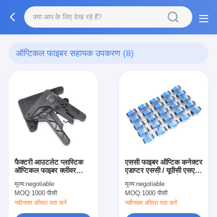
ऑप्टिकल फाइबर सहायक उपकरण
(8)
फैक्टरी आउटलेट प्लास्टिक
एससी फाइबर ऑप्टिक कनेक्टर
ऑप्टिकल फाइबर क्लीवर
एडाप्टर एससी / यूपीसी एसएम
2.2/4.4 एमएम पीओएफ
निकला हुआ किनारा सिंगलमोड
मूल्य:
negotiable
मूल्य:
negotiable
प्लास्टिक ऑप्टिकल फाइबर
सिम्प्लेक्स एससी-एससी एपीसी
MOQ:
1000 पीसी
MOQ:
1000 पीसी
केबल एंड कटर
कप्लर
नवीनतम कीमत पता करें
नवीनतम कीमत पता करें