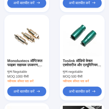
अभी बातचीत करें
अभी बातचीत करें
Monoluxtecs ऑप्टिकल
Toslink ऑडियो केबल
फाइबर सहायक उपकरण,
एक्सेसरीज और एल्युमिनियम
Toslink धातु फाइबर ऑप्टिक
अलॉय जिंक अलॉय शेल आपकी
मूल्य:
Negotable
मूल्य:
negotiable
कनेक्टर
इच्छानुसार अनुकूलित
MOQ:
1000 पीसी
MOQ:
500 पीसी
नवीनतम कीमत पता करें
नवीनतम कीमत पता करें
अभी बातचीत करें
अभी बातचीत करें