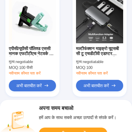
एपीसी/यूपीसी पॉलिश्ड एससी
मल्टीफंक्शन माइक्रो यूएसबी
मानक एफटीटीएच नेटवर्क के
सी टू एचडीटीवी एडाप्टर
लिए पुन: प्रयोज्य मैनुअल
यूएसबी सी एडाप्टर फॉर मैक
मूल्य:
negotiable
मूल्य:
negotiatable
कनेक्टर
टीवी प्रोजेक्शन
MOQ:
100 पीसी
MOQ:
100
नवीनतम कीमत पता करें
नवीनतम कीमत पता करें
अभी बातचीत करें
अभी बातचीत करें
अपना समय बचाओ
हमें आप के साथ सबसे अच्छा उत्पादों से संपर्क करें।