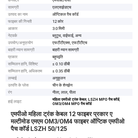
कनेक्टर
एमपीओ/पीसी
सामग्री
एलएसझेडएच
उत्पाद का नाम
ऑप्टिकल पैच कॉर्ड
फाइबर की गिनती
12 कोर
आकार
3.0 मिमी
नेटवर्क
ब्लूटूथ, वाईफाई, अन्य
उपयोग/अनुप्रयोग
एफटीटीएक्स, एफटीटीएच
बाहरी म्यान सामग्री
बाहरी म्यान सामग्री
प्रकार
बहुपद्वति
सम्मिलन हानि, विशिष्ट
≤ 0.10 डीबी
सम्मिलन हानि, अधिकतम
≤ 0.35 डीबी
लम्बाई
अनुकूलन
उत्पत्ति के प्लेस
चीन के शेनझेन
रंग
नीला, लाल, पीला
,
,
महिला एमपीओ ट्रंक केबल
LSZH MPO पैच कॉर्ड
हाई लाइट:
OM3/OM4 MPO पैच कॉर्ड
एमपीओ महिला ट्रंक केबल 12 फाइबर प्रकार ए
मल्टीमोड एमएम OM3/OM4 फाइबर ऑप्टिक एमपीओ
पैच कॉर्ड LSZH 50/125