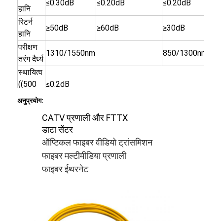
≤0.30dB
≤0.20dB
≤0.20dB
हानि
रिटर्न
≥50dB
≥60dB
≥30dB
हानि
परीक्षण
1310/1550nm
850/1300nm
तरंग दैर्ध्य
स्थायित्व
((500
≤0.2dB
संभोग)
अनुप्रयोग:
परिचालन
-45°C~+70°C
CATV प्रणाली और FTTX
तापमान
डाटा सेंटर
केबल
20.0mm, 3.0mm
ऑप्टिकल फाइबर वीडियो ट्रांसमिशन
व्यास
फाइबर मल्टीमीडिया प्रणाली
केबल की
होम
1m,2m,3m; अनुकूलित
फाइबर ईथरनेट
लंबाई
केबल
उत्पाद
पीवीसी,एलएसजेएच,ओएफएनआर,ओएफएनपी
जैकेट
हमारे बारे में