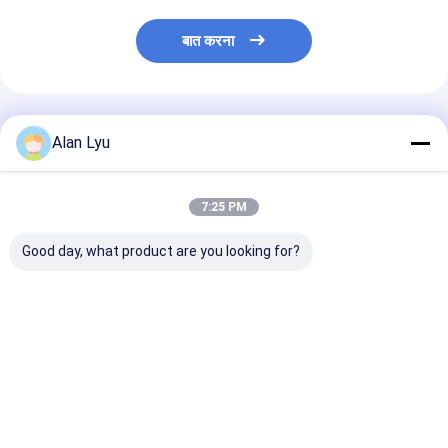
बात करना
अनुशंसित उत्पाद
Alan Lyu
7:25 PM
Good day, what product are you looking for?
एलसी/एपीसी से एलसी/एपीसी
MPO/PC 12 कोर OM4
एमपीओ से 6 एलसी डु
सिंगल मोड ओएस2 सिम्प्लेक्स
फाइबर पैच कॉर्ड MPO
ओएम4 फनआउट के
एफटीटीएच फाइबर ऑप्टिक
फाइबर ऑप्टिक ट्रंक केबल
40 जी/10 जी ब्रे
पैच कॉर्ड
कम नुकसान एमटीपी 
पैच कॉर्ड
सबसे अच्छी कीमत
सबसे अच्छी कीमत
सबसे अच्छी 