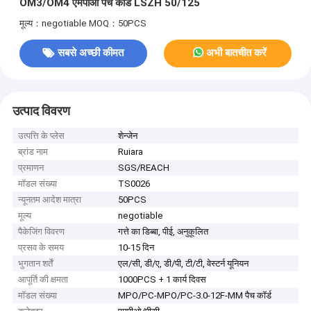
OM3/OM4 एमपीओ पैच कॉर्ड LSZH 50/125
मूल्य：negotiable
MOQ：50PCS
सबसे अच्छी कीमत
अभी बातचीत करें
उत्पाद विवरण
उत्पत्ति के प्लेस
शेन्जेन
ब्रांड नाम
Ruiara
प्रमाणन
SGS/REACH
मॉडल संख्या
TS0026
न्यूनतम आदेश मात्रा
50PCS
मूल्य
negotiable
पैकेजिंग विवरण
गत्ते का डिब्बा, पीई, अनुकूलित
प्रसव के समय
10-15 दिन
भुगतान शर्तें
एल/सी, डी/ए, डी/पी, टी/टी, वेस्टर्न यूनियन
आपूर्ति की क्षमता
1000PCS + 1 कार्य दिवस
मॉडल संख्या
MPO/PC-MPO/PC-3.0-12F-MM पैच कॉर्ड