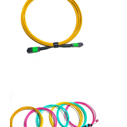
फैक्टरी यात्रा
गुणवत्ता नियंत्रण
हमसे संपर्क करें
समाचार
सभी मामलों
Blog
अभी बातचीत करें
एमटीपी एमपीओ फाइबर पैच केबल
फाइबर ऑप्टिक पैच केबल