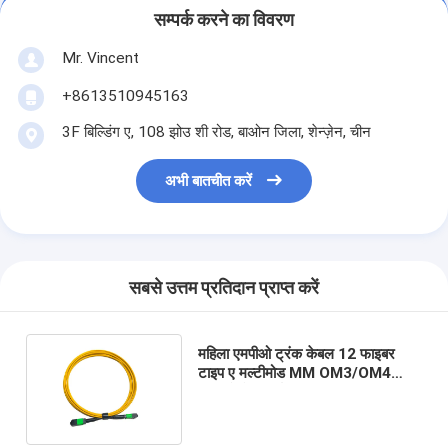
सम्पर्क करने का विवरण
Mr. Vincent
+8613510945163
3F बिल्डिंग ए, 108 झोउ शी रोड, बाओन जिला, शेन्ज़ेन, चीन
अभी बातचीत करें
सबसे उत्तम प्रतिदान प्राप्त करें
महिला एमपीओ ट्रंक केबल 12 फाइबर
टाइप ए मल्टीमोड MM OM3/OM4
एमपीओ पैच कॉर्ड LSZH 50/125