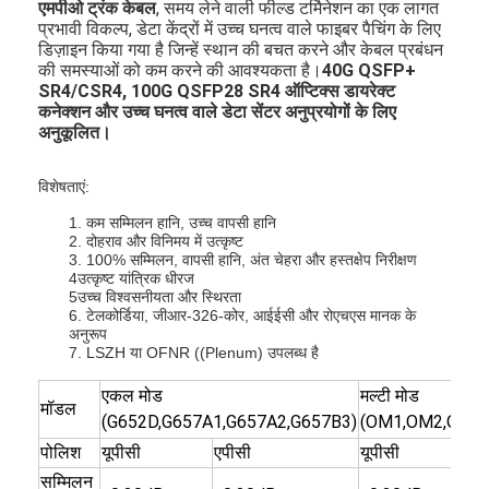
एमपीओ ट्रंक केबल
, समय लेने वाली फील्ड टर्मिनेशन का एक लागत
प्रभावी विकल्प, डेटा केंद्रों में उच्च घनत्व वाले फाइबर पैचिंग के लिए
डिज़ाइन किया गया है जिन्हें स्थान की बचत करने और केबल प्रबंधन
की समस्याओं को कम करने की आवश्यकता है।
40G QSFP+
SR4/CSR4, 100G QSFP28 SR4 ऑप्टिक्स डायरेक्ट
कनेक्शन और उच्च घनत्व वाले डेटा सेंटर अनुप्रयोगों के लिए
अनुकूलित।
विशेषताएं:
1. कम सम्मिलन हानि, उच्च वापसी हानि
2. दोहराव और विनिमय में उत्कृष्ट
3. 100% सम्मिलन, वापसी हानि, अंत चेहरा और हस्तक्षेप निरीक्षण
4उत्कृष्ट यांत्रिक धीरज
5उच्च विश्वसनीयता और स्थिरता
6. टेलकोर्डिया, जीआर-326-कोर, आईईसी और रोएचएस मानक के
अनुरूप
7. LSZH या OFNR ((Plenum) उपलब्ध है
एकल मोड
मल्टी मोड
मॉडल
(G652D,G657A1,G657A2,G657B3)
(OM1,OM2,OM3
पोलिश
यूपीसी
एपीसी
यूपीसी
सम्मिलन