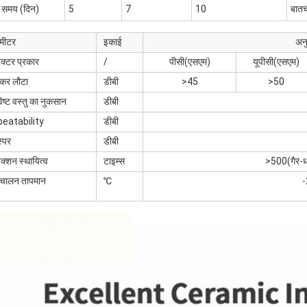
 समय (दिन)
5
7
10
बातच
ामीटर
इकाई
अन
क्टर प्रकार
/
पीसी(एसएम)
यूपीसी(एसएम)
रकर लौटा
डीबी
>45
>50
िष्ट वस्तु का नुकसान
डीबी
peatability
डीबी
्पर
डीबी
क्शन स्थायित्व
टाइम्स
>500(गैर-ध
िचालन तापमान
℃