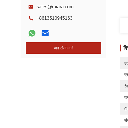
sales@ruiara.com
+8613510945163
वि
अब संपर्क करें
उत्
प्
रंग
कन
O
लं