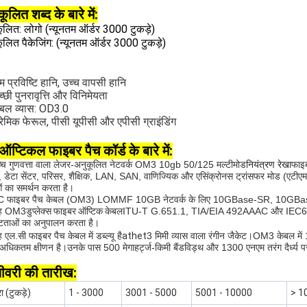
ूलित शब्द के बारे में:
ूलित: लोगो
(न्यूनतम ऑर्डर 3000 टुकड़े)
ूलित पैकेजिंग:
(न्यूनतम ऑर्डर 3000 टुकड़े)
 प्रविष्टि हानि, उच्च वापसी हानि
्छी पुनरावृत्ति और विनिमेयता
ेबल व्यास: OD3.0
रेमिक फेरूल, पीसी यूपीसी और एपीसी ग्राइंडिंग
ऑप्टिकल फाइबर पैच कॉर्ड के बारे में:
्च गुणवत्ता वाला लेजर-अनुकूलित नेटवर्क OM3 10gb 50/125 मल्टीमोड
नियंत्रण रेखा
फाइब
, डेटा सेंटर, परिसर, शैक्षिक, LAN, SAN, वाणिज्यिक और एसिंक्रोनस ट्रांसफर मोड (एटीएम
ं का समर्थन करता है।
C फाइबर पैच केबल (OM3) LOMMF 10GB नेटवर्क के लिए 10GBase-SR, 10GBase-
ह OM3
डुप्लेक्स फाइबर ऑप्टिक केबल
ITU-T G.651.1, TIA/EIA 492AAAC और IEC6079
्टताओं का अनुपालन करता है।
ह एल.सी
फाइबर पैच केबल में डब्ल्यू है
athet
3 मिमी व्यास वाला रंगीन जैकेट।OM3 केबल में
अधिकतम क्षीणन है।उनके पास 500 मेगाहर्ट्ज-किमी बैंडविड्थ और 1300 एनएम तरंग दैर्ध्य 
ीवरी की तारीख:
रा (टुकड़े)
1 - 3000
3001 - 5000
5001 - 10000
> 1