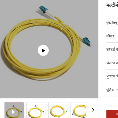
मल्ट
एमओक्यू:
कीमत:
स्टैंडर्ड 
वितरण अ
भुगतान व
पूर्ति क्षम
स