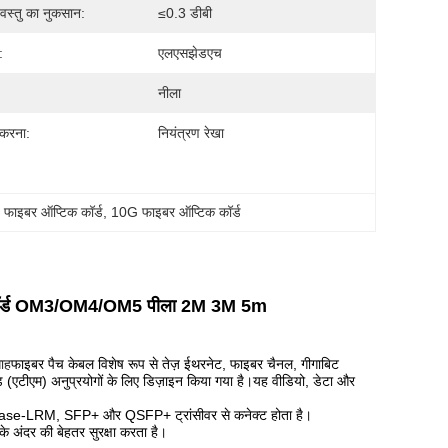
 वस्तु का नुकसान:
≤0.3 डीबी
:
एलएसझेडएच
नीला
करना:
नियंत्रण रेखा
ाइबर ऑप्टिक कॉर्ड
, 
10G फाइबर ऑप्टिक कॉर्ड
 कॉर्ड OM3/OM4/OM5 पीला 2M 3M 5m
ाह
फाइबर पैच केबल विशेष रूप से तेज़ ईथरनेट, फाइबर चैनल, गीगाबिट
 (एटीएम) अनुप्रयोगों के लिए डिज़ाइन किया गया है।यह वीडियो, डेटा और
-LRM, SFP+ और QSFP+ ट्रांसीवर से कनेक्ट होता है।
अंदर की बेहतर सुरक्षा करता है।