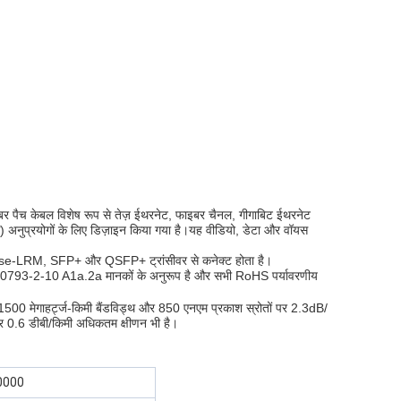
र पैच केबल विशेष रूप से तेज़ ईथरनेट, फाइबर चैनल, गीगाबिट ईथरनेट
) अनुप्रयोगों के लिए डिज़ाइन किया गया है।यह वीडियो, डेटा और वॉयस
LRM, SFP+ और QSFP+ ट्रांसीवर से कनेक्ट होता है।
3-2-10 A1a.2a मानकों के अनुरूप है और सभी RoHS पर्यावरणीय
 1500 मेगाहर्ट्ज-किमी बैंडविड्थ और 850 एनएम प्रकाश स्रोतों पर 2.3dB/
पर 0.6 डीबी/किमी अधिकतम क्षीणन भी है।
0000