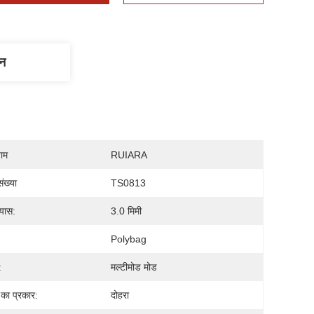
णन
नाम
RUIARA
ंख्या
TS0813
्यास:
3.0 मिमी
Polybag
:
मल्टीमोड मोड
का प्रकार:
दोहरा