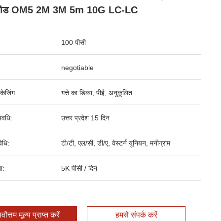
ीमोड OM5 2M 3M 5m 10G LC-LC
100 पीसी
negotiable
पैकेजिंग:
गत्ते का डिब्बा, पीई, अनुकूलित
वधि:
उत्तर प्रदेश 15 दिन
िधि:
टी/टी, एल/सी, डी/ए, वेस्टर्न यूनियन, मनीग्राम
ता:
5K पीसी / दिन
र्वोत्तम मूल्य प्राप्त करें
हमसे संपर्क करें