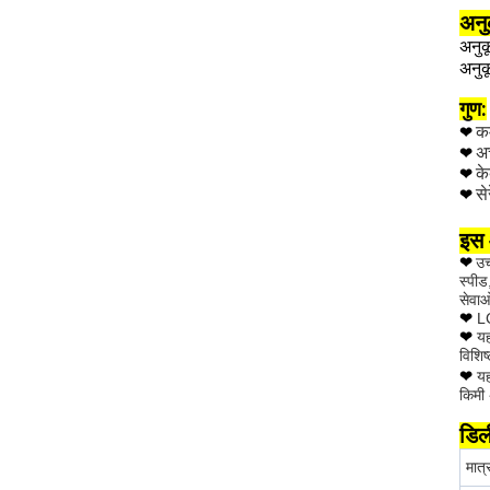
अनुक
अनुक
अनुक
गुण:
कम
❤
अच
❤
क
❤
से
❤
इस 
❤
उच
स्पीड
सेवाओ
❤
L
❤
य
विशिष
❤
य
किमी 
डिल
मात्