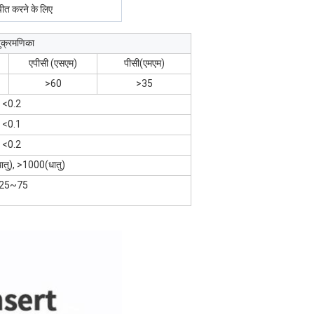
ीत करने के लिए
ुक्रमणिका
एपीसी (एसएम)
पीसी(एमएम)
>60
>35
<0.2
<0.1
<0.2
ातु), >1000(धातु)
-25~75