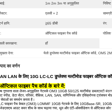
्बाई:
1m 2m 3m या अनुकूलित
निविष्ट
ेक्टर:
एलसी × 2
सामग्री
टर्न हानि:
≧65 डीबी
रंग:
:
ऑप्टिकल फाइबर पैच कॉर्ड
पोलिश 
ली कारखाना:
हाँ
रमुखता देना:
येलो डुप्लेक्स मल्टीमोड फाइबर ऑप्टिक कॉर्ड
, 
OM5 2M फ
्पाद का वर्णन
N LAN के लिए 10G LC-LC डुप्लेक्स मल्टीमोड फाइबर ऑप्टिक
ऑप्टिकल फाइबर पैच कॉर्ड के बारे में:
्च गुणवत्ता वाला लेजर-अनुकूलित नेटवर्क OM3 10GB 50/125 मल्टीमोड डबल
एसटी बंदरग
ट स्पीड, डेटा सेंटर, परिसर, शैक्षिक, LAN, SAN, वाणिज्यिक और एसिंक्रोनस ट्रांसफर मोड
सेवाओं का समर्थन करता है।
LC फाइबर पैच केबल (OM3) LOMMF 10GB नेटवर्क के लिए 10GBase-SR, 10GBase
जेडएसएच आउट कवर शीथ के साथ चढ़ाया गया, धूल और एंटी-ऑक्सीडेशन से ऑप्टिकल कोर के 