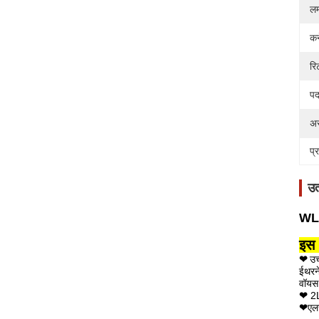
लम
कन
रि
पद
अस
प्
उत
WLA
इस 
❤
उच
ईथरने
वॉयस 
❤
2
❤
एल