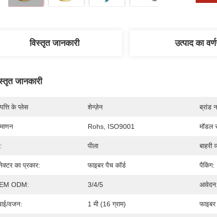
विस्तृत जानकारी
उत्पाद का वर्
स्तृत जानकारी
पत्ति के प्लेस
शेन्ज़ेन
ब्रांड 
रमाणन
Rohs, ISO9001
मॉडल स
:
पीला
बाहरी व
ेक्टर का प्रकार:
फाइबर पैच कॉर्ड
पैकिंग:
EM ODM:
3/4/5
आवेदन
बाई/वजन:
1 मी (16 ग्राम)
फाइबर 