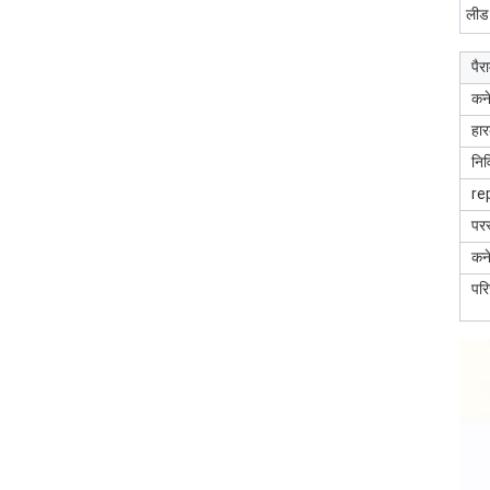
लीड
पैर
कने
हा
निव
re
परस
कने
पर