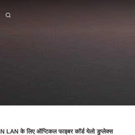
LAN के लिए ऑप्टिकल फाइबर कॉर्ड येलो डुप्लेक्स