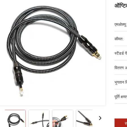
ऑप्टि
एमओक्यू:
कीमत:
स्टैंडर्ड 
वितरण अ
भुगतान व
पूर्ति क्षम
स