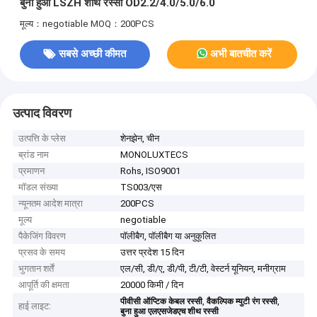
बुना हुआ LSZH शीथ रस्सी OD2.2/4.0/5.0/6.0
मूल्य：negotiable
MOQ：200PCS
सबसे अच्छी कीमत
अभी बातचीत करें
उत्पाद विवरण
उत्पत्ति के प्लेस
शेनझेन, चीन
ब्रांड नाम
MONOLUXTECS
प्रमाणन
Rohs, ISO9001
मॉडल संख्या
TS003/एस
न्यूनतम आदेश मात्रा
200PCS
मूल्य
negotiable
पैकेजिंग विवरण
पॉलीबैग, पॉलीबैग या अनुकूलित
प्रसव के समय
उत्तर प्रदेश 15 दिन
भुगतान शर्तें
एल/सी, डी/ए, डी/पी, टी/टी, वेस्टर्न यूनियन, मनीग्राम
आपूर्ति की क्षमता
20000 किमी / दिन
,
,
पीवीसी ऑप्टिक केबल रस्सी
वैकल्पिक म्युटी रंग रस्सी
हाई लाइट:
बुना हुआ एलएसजेडएच शीथ रस्सी