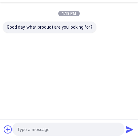
फैक्टरी यात्रा
1:18 PM
गुणवत्ता नियंत्रण
Good day, what product are you looking for?
हमसे संपर्क करें
समाचार
सभी मामलों
Blog
अभी बातचीत करें
एमटीपी एमपीओ फाइबर पैच केबल
फाइबर ऑप्टिक पैच केबल