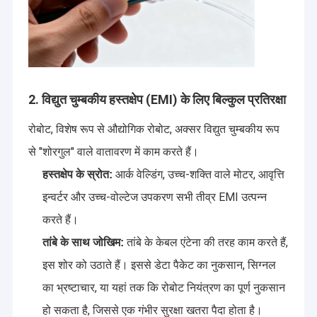
2. विद्युत चुम्बकीय हस्तक्षेप (EMI) के लिए बिल्कुल प्रतिरक्षा
रोबोट, विशेष रूप से औद्योगिक रोबोट, अक्सर विद्युत चुम्बकीय रूप
से "शोरगुल" वाले वातावरण में काम करते हैं।
आर्क वेल्डिंग, उच्च-शक्ति वाले मोटर, आवृत्ति
हस्तक्षेप के स्रोत:
इन्वर्टर और उच्च-वोल्टेज उपकरण सभी तीव्र EMI उत्पन्न
करते हैं।
होम
तांबे के केबल एंटेना की तरह काम करते हैं,
तांबे के साथ जोखिम:
शेन्ज़ेन रुइआरा कंपनी लिमिटेड
उच्च-प्रदर्शन फाइबर ऑप्टिक समाधानों के अनुसंधान,
इस शोर को उठाते हैं। इससे डेटा पैकेट का नुकसान, सिग्नल
विकास और उत्पादन के लिए समर्पित एक पेशेवर निर्माता है। शेन्ज़ेन और चांगदे में उन्नत
उत्पाद
सुविधाओं के साथ, रुइआरा फाइबर कोटिंग, पॉलिशिंग, इंजेक्शन मोल्डिंग, असेंबली और
का भ्रष्टाचार, या यहां तक ​​कि रोबोट नियंत्रण का पूर्ण नुकसान
परीक्षण को एक पूर्ण और कुशल विनिर्माण प्रणाली में एकीकृत करता है — जो स्थिर गुणवत्ता
हमारे बारे में
और तेज़ डिलीवरी सुनिश्चित करता है।
हो सकता है, जिससे एक गंभीर सुरक्षा खतरा पैदा होता है।