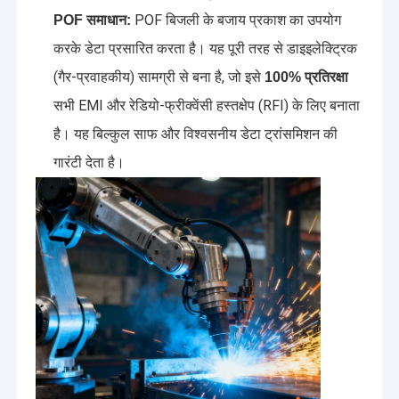
हमारी मुख्य उत्पाद लाइनों में प्लास्टिक ऑप्टिकल फाइबर (पीओएफ) केबल, क्वार्ट्ज
फैक्टरी यात्रा
POF बिजली के बजाय प्रकाश का उपयोग
POF समाधान:
फाइबर केबल, एमपीओ/एमटीपी ट्रंक और पैच केबल, ऑप्टिकल फाइबर ऑडियो केबल
करके डेटा प्रसारित करता है। यह पूरी तरह से डाइइलेक्ट्रिक
और फाइबर सेंसर समाधान शामिल हैं। इन उत्पादों का व्यापक रूप से डेटा केंद्रों,
गुणवत्ता नियंत्रण
औद्योगिक स्वचालन, संचार प्रणालियों, बिजली संचरण और संवेदन अनुप्रयोगों में उपयोग
(गैर-प्रवाहकीय) सामग्री से बना है, जो इसे
100% प्रतिरक्षा
किया जाता है।
हमसे संपर्क करें
सभी EMI और रेडियो-फ्रीक्वेंसी हस्तक्षेप (RFI) के लिए बनाता
तकनीकी नवाचार और सख्त गुणवत्ता नियंत्रण के लिए प्रतिबद्ध, रुइआरा दुनिया भर के
ग्राहकों को विश्वसनीय, अनुकूलन योग्य और उच्च-प्रदर्शन फाइबर इंटरकनेक्शन
है। यह बिल्कुल साफ और विश्वसनीय डेटा ट्रांसमिशन की
समाचार
समाधान प्रदान करता है।
गारंटी देता है।
सभी मामलों
Blog
अभी बातचीत करें
एमटीपी एमपीओ फाइबर पैच केबल
फाइबर ऑप्टिक पैच केबल