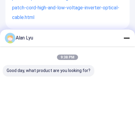
patch-cord-high-and-low-voltage-inverter-optical-
cable.html
Alan Lyu
अनुशंसित उत्पाद
9:38 PM
Good day, what product are you looking for?
[फैक्टरी आउटलेट]
8 फाइबर एमपीओ से 4 x
LC-LC Duplex 
ऑडियोफाइल HiFi सबवूफर
एलसी डुप्लेक्स सिंगलेमोड
Patch Cable Si
स्पीकर 1.2M 2M के लिए
ब्रेकआउट केबल | 40G
Mode LC/UPC 
टॉसलिंक प्लेटेड गोल्डन सिल्वर
QSFP+ PSM4
LC/UPC Optica
पोर्ट निटेड रोप
ब्रेकआउट हार्नेस
Patch Cord
जांच भेजें
जांच भेजें
जांच भेजें
(G.657.A1)