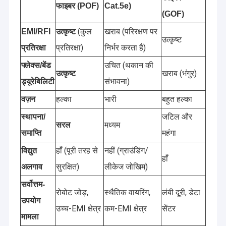
फाइबर (POF)
Cat.5e)
(GOF)
(कुल
खराब (परिरक्षण पर
EMI/RFI
उत्कृष्ट
उत्कृष्ट
प्रतिरक्षा)
निर्भर करता है)
प्रतिरक्षा
उचित (थकान की
फ्लेक्स/बेंड
खराब (भंगुर)
उत्कृष्ट
संभावना)
ड्यूरेबिलिटी
हल्का
भारी
बहुत हल्का
वज़न
जटिल और
स्थापना/
मध्यम
सरल
महंगा
समाप्ति
हाँ (पूरी तरह से
नहीं (ग्राउंडिंग/
विद्युत
हाँ
सुरक्षित)
लीकेज जोखिम)
अलगाव
सर्वोत्तम-
रोबोट जोड़,
स्थैतिक वायरिंग,
लंबी दूरी, डेटा
उपयोग
उच्च-EMI क्षेत्र
कम-EMI क्षेत्र
सेंटर
मामला